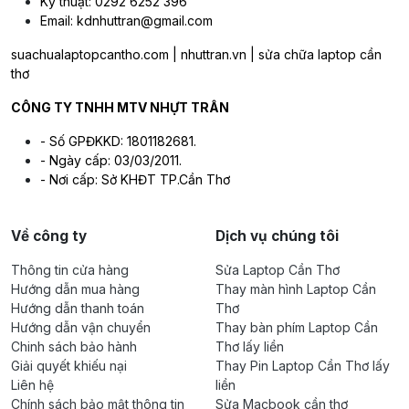
Kỹ thuật: 0292 6252 396
Email: kdnhuttran@gmail.com
suachualaptopcantho.com | nhuttran.vn | sửa chữa laptop cần
thơ
CÔNG TY TNHH MTV NHỰT TRÂN
- Số GPĐKKD: 1801182681.
- Ngày cấp: 03/03/2011.
- Nơi cấp: Sở KHĐT TP.Cần Thơ
Về công ty
Dịch vụ chúng tôi
Thông tin cửa hàng
Sửa Laptop Cần Thơ
Hướng dẫn mua hàng
Thay màn hình Laptop Cần
Hướng dẫn thanh toán
Thơ
Hướng dẫn vận chuyển
Thay bàn phím Laptop Cần
Chinh sách bảo hành
Thơ lấy liền
Giải quyết khiếu nại
Thay Pin Laptop Cần Thơ lấy
Liên hệ
liền
Chính sách bảo mật thông tin
Sửa Macbook cần thơ