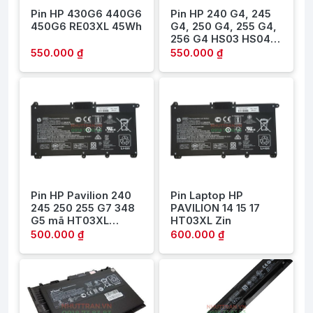
Pin HP 430G6 440G6
Pin HP 240 G4, 245
450G6 RE03XL 45Wh
G4, 250 G4, 255 G4,
256 G4 HS03 HS04
Zin
550.000 ₫
550.000 ₫
Pin HP Pavilion 240
Pin Laptop HP
245 250 255 G7 348
PAVILION 14 15 17
G5 mã HT03XL
HT03XL Zin
41.9Wh Zin
500.000 ₫
600.000 ₫