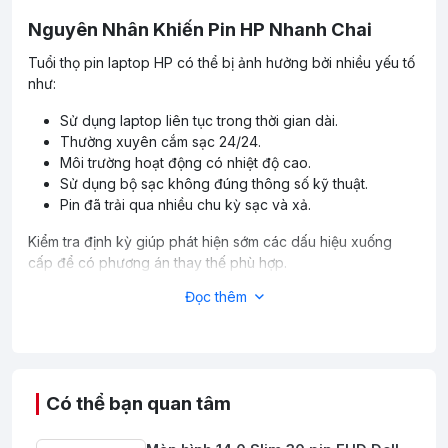
Nguyên Nhân Khiến Pin HP Nhanh Chai
Tuổi thọ pin laptop HP có thể bị ảnh hưởng bởi nhiều yếu tố
như:
Sử dụng laptop liên tục trong thời gian dài.
Thường xuyên cắm sạc 24/24.
Môi trường hoạt động có nhiệt độ cao.
Sử dụng bộ sạc không đúng thông số kỹ thuật.
Pin đã trải qua nhiều chu kỳ sạc và xả.
Kiểm tra định kỳ giúp phát hiện sớm các dấu hiệu xuống
cấp để có phương án thay thế phù hợp.
Đọc thêm
Dấu Hiệu Cần Thay Pin Laptop HP
Nếu laptop HP xuất hiện các hiện tượng sau, người dùng
nên cân nhắc thay pin mới:
Pin tụt nhanh dù sử dụng ít tác vụ.
Có thể bạn quan tâm
Máy báo pin yếu bất thường.
Không thể sạc đầy pin.