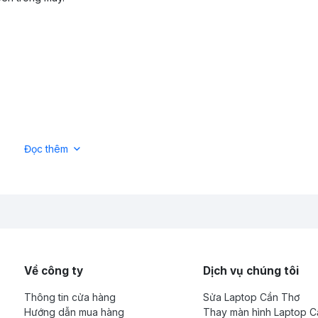
Đọc thêm
hựt Trân
yboard Gateway nhanh chóng, đảm bảo chất lượng và giúp laptop ho
Về công ty
Dịch vụ chúng tôi
Thông tin cửa hàng
Sửa Laptop Cần Thơ
Hướng dẫn mua hàng
Thay màn hình Laptop 