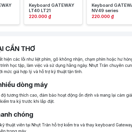
EWAY
Keyboard GATEWAY
Keyboard GATEW
LT40 LT21
NV49 series
220.000 ₫
220.000 ₫
I CẦN THƠ
t hiện các lỗi như liệt phím, gõ không nhận, chạm phím hoặc hư hỏn
trình học tập, làm việc và sử dụng hằng ngày. Nhựt Trân chuyên cu
mức giá hợp lý và hỗ trợ kỹ thuật tận tình.
nhiều dòng máy
ộ tương thích cao, đảm bảo hoạt động ổn định và mang lại cảm gi
ểm tra kỹ trước khi lắp đặt.
hanh chóng
kỹ thuật viên tại Nhựt Trân hỗ trợ kiểm tra và thay keyboard Gatewa
bên trong máy.