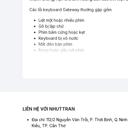
Các lỗi keyboard Gateway thường gặp gồm:
Liệt một hoặc nhiều phím
Gõ bị lặp chữ
Phím bấm cứng hoặc kẹt
Keyboard bị vô nước
Mất đèn bàn phím
Bong hoặc gãy nút phím
Ưu điểm khi thay keyboard tại N
Linh kiện chất lượng cao
Giá cả hợp lý
Hỗ trợ kiểm tra miễn phí
Thay lấy nhanh trong ngày
Chính sách bảo hành rõ ràng
Nhựt Trân luôn sẵn sàng hỗ trợ khách hàng thay ke
LIÊN HỆ VỚI NHUTTRAN
động ổn định trở lại.
Địa chỉ: 112/2 Nguyễn Văn Trỗi, P. Thới Bình, Q. Ninh
Kiều, TP. Cần Thơ