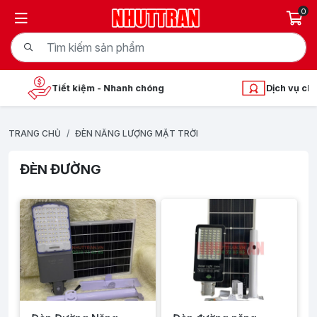
0
iệm - Nhanh chóng
Dịch vụ chuyên nghiệp
TRANG CHỦ
ĐÈN NĂNG LƯỢNG MẶT TRỜI
ĐÈN ĐƯỜNG