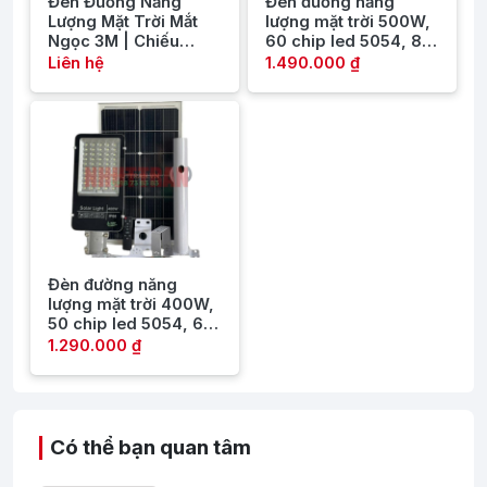
Đèn Đường Năng
Đèn đường năng
Lượng Mặt Trời Mắt
lượng mặt trời 500W,
Ngọc 3M | Chiếu
60 chip led 5054, 8
Sáng Hiện Đại, Tiết
viên pin 32700, tấm
Liên hệ
1.490.000 ₫
Kiệm Năng Lượng
pin mono 700x350
Đèn đường năng
lượng mặt trời 400W,
50 chip led 5054, 6
viên pin 32700, tấm
1.290.000 ₫
pin mono 600x350
Có thể bạn quan tâm