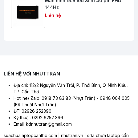
Màn hình 15.6 led Slim 40 pin FHD
144Hz
Liên hệ
LIÊN HỆ VỚI NHUTTRAN
Địa chỉ: 112/2 Nguyễn Văn Trỗi, P. Thới Bình, Q. Ninh Kiều,
TP. Cần Thơ
Hotline/ Zalo: 0918 73 83 83 (Nhựt Trân) - 0948 004 005
(Kỹ Thuật Nhựt Trân)
ĐT: 02926 252390
Kỹ thuật: 0292 6252 396
Email: kdnhuttran@gmail.com
suachualaptopcantho.com | nhuttran.vn | sửa chữa laptop cần