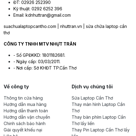
ĐT: 02926 252390
Kỹ thuật: 0292 6252 396
Email: kdnhuttran@gmail.com
suachualaptopcantho.com | nhuttran.vn | sửa chữa laptop cần
thơ
CÔNG TY TNHH MTV NHỰT TRÂN
- Số GPĐKKD: 1801182681.
- Ngày cấp: 03/03/2011.
- Nơi cấp: Sở KHĐT TP.Cần Thơ
Về công ty
Dịch vụ chúng tôi
Thông tin cửa hàng
Sửa Laptop Cần Thơ
Hướng dẫn mua hàng
Thay màn hình Laptop Cần
Hướng dẫn thanh toán
Thơ
Hướng dẫn vận chuyển
Thay bàn phím Laptop Cần
Chinh sách bảo hành
Thơ lấy liền
Giải quyết khiếu nại
Thay Pin Laptop Cần Thơ lấy