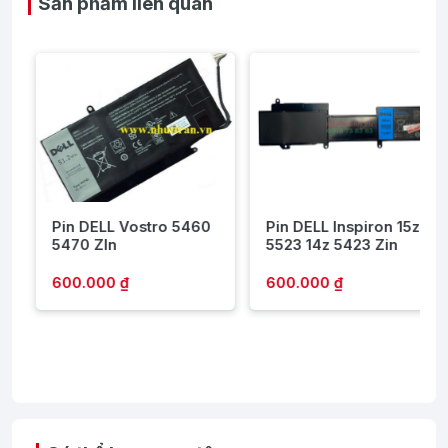
Sản phẩm liên quan
1
Pin DELL Vostro 5460
Pin DELL Inspiron 15z
5470 ZIn
5523 14z 5423 Zin
600.000 ₫
600.000 ₫