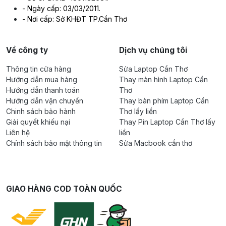
- Ngày cấp: 03/03/2011.
Nhựt Trân – Chuyên Mua Bán Sửa Chữa Laptop Uy Tín
- Nơi cấp: Sở KHĐT TP.Cần Thơ
Tại Cần Thơ
📍 Địa chỉ: 112/2 Nguyễn Văn Trỗi, P. Ninh Kiều, TP. Cần Thơ
Về công ty
Dịch vụ chúng tôi
📞 Hotline/Zalo: 0918 73 83 83
Thông tin cửa hàng
Sửa Laptop Cần Thơ
☎️ Điện thoại: 02926 252390
Hướng dẫn mua hàng
Thay màn hình Laptop Cần
Hướng dẫn thanh toán
Thơ
🔧 Kỹ thuật: 0292 6252 396
Hướng dẫn vận chuyển
Thay bàn phím Laptop Cần
Chinh sách bảo hành
Thơ lấy liền
📧 Email: kdnhuttran@gmail.com
Giải quyết khiếu nại
Thay Pin Laptop Cần Thơ lấy
Liên hệ
liền
Nhựt Trân cam kết cung cấp dụng cụ đo chất lượng, chính
Chính sách bảo mật thông tin
Sửa Macbook cần thơ
hãng cùng dịch vụ hỗ trợ chuyên nghiệp, đáp ứng mọi nhu
cầu của kỹ thuật viên và doanh nghiệp.
GIAO HÀNG COD TOÀN QUỐC