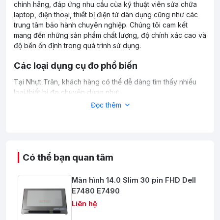
chính hãng, đáp ứng nhu cầu của kỹ thuật viên sửa chữa
laptop, điện thoại, thiết bị điện tử dân dụng cũng như các
trung tâm bảo hành chuyên nghiệp. Chúng tôi cam kết
mang đến những sản phẩm chất lượng, độ chính xác cao và
độ bền ổn định trong quá trình sử dụng.
Các loại dụng cụ đo phổ biến
Tại Nhựt Trân, khách hàng có thể dễ dàng tìm thấy nhiều
loại thiết bị đo chuyên dụng như:
Đọc thêm
Đồng hồ vạn năng kỹ thuật số.
Đồng hồ đo điện áp và dòng điện.
Thiết bị đo điện trở, tụ điện và linh kiện điện tử.
Máy đo nhiệt độ điện tử.
Thiết bị kiểm tra nguồn laptop.
Có thể bạn quan tâm
Máy đo và kiểm tra pin.
Thiết bị đo tín hiệu điện tử.
Màn hình 14.0 Slim 30 pin FHD Dell
Dụng cụ kiểm tra bo mạch và mainboard.
E7480 E7490
Các sản phẩm được lựa chọn từ những thương hiệu uy tín,
Liên hệ
giúp đảm bảo độ chính xác và an toàn trong quá trình làm