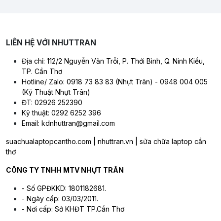
LIÊN HỆ VỚI NHUTTRAN
Địa chỉ: 112/2 Nguyễn Văn Trỗi, P. Thới Bình, Q. Ninh Kiều,
TP. Cần Thơ
Hotline/ Zalo: 0918 73 83 83 (Nhựt Trân) - 0948 004 005
(Kỹ Thuật Nhựt Trân)
ĐT: 02926 252390
Kỹ thuật: 0292 6252 396
Email: kdnhuttran@gmail.com
suachualaptopcantho.com | nhuttran.vn | sửa chữa laptop cần
thơ
CÔNG TY TNHH MTV NHỰT TRÂN
- Số GPĐKKD: 1801182681.
- Ngày cấp: 03/03/2011.
- Nơi cấp: Sở KHĐT TP.Cần Thơ