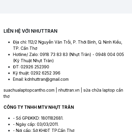
Địa chỉ:
112/2 Nguyễn Văn Trỗi, P. Ninh Kiều, TP. Cần Thơ
Hotline/ Zalo:
0918 73 83 83 - ĐT: 02926 252390
Kỹ thuật
: 0292 6252 396
LIÊN HỆ VỚI NHUTTRAN
Email:
kdnhuttran@gmail.com
Địa chỉ: 112/2 Nguyễn Văn Trỗi, P. Thới Bình, Q. Ninh Kiều,
TP. Cần Thơ
Hotline/ Zalo: 0918 73 83 83 (Nhựt Trân) - 0948 004 005
(Kỹ Thuật Nhựt Trân)
ĐT: 02926 252390
Kỹ thuật: 0292 6252 396
Email: kdnhuttran@gmail.com
suachualaptopcantho.com | nhuttran.vn | sửa chữa laptop cần
thơ
CÔNG TY TNHH MTV NHỰT TRÂN
- Số GPĐKKD: 1801182681.
- Ngày cấp: 03/03/2011.
- Nơi cấp: Sở KHĐT TP.Cần Thơ