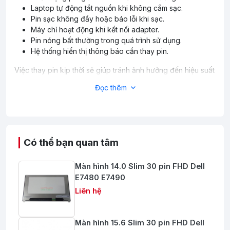
Laptop tự động tắt nguồn khi không cắm sạc.
Pin sạc không đầy hoặc báo lỗi khi sạc.
Máy chỉ hoạt động khi kết nối adapter.
Pin nóng bất thường trong quá trình sử dụng.
Hệ thống hiển thị thông báo cần thay pin.
Việc thay pin kịp thời sẽ giúp tránh ảnh hưởng đến hiệu suất
và các linh kiện liên quan.
Đọc thêm
Lợi Ích Khi Thay Pin Dell Mới
Sử dụng pin Dell chất lượng mang lại nhiều lợi ích:
Kéo dài thời gian sử dụng sau mỗi lần sạc.
Có thể bạn quan tâm
Đảm bảo nguồn điện ổn định cho laptop.
Hạn chế tình trạng mất dữ liệu do sập nguồn đột ngột.
Màn hình 14.0 Slim 30 pin FHD Dell
Nâng cao hiệu suất làm việc di động.
E7480 E7490
Bảo vệ hệ thống nguồn và linh kiện bên trong máy.
Liên hệ
Pin Dell Tương Thích Nhiều Dòng Máy
Chúng tôi cung cấp pin thay thế cho nhiều dòng laptop Dell
Màn hình 15.6 Slim 30 pin FHD Dell
phổ biến như: