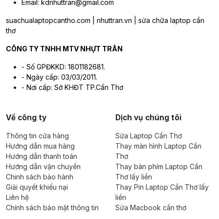
Email: kdnhuttran@gmail.com
suachualaptopcantho.com | nhuttran.vn | sửa chữa laptop cần
thơ
CÔNG TY TNHH MTV NHỰT TRÂN
- Số GPĐKKD: 1801182681.
- Ngày cấp: 03/03/2011.
- Nơi cấp: Sở KHĐT TP.Cần Thơ
Về công ty
Dịch vụ chúng tôi
Thông tin cửa hàng
Sửa Laptop Cần Thơ
Hướng dẫn mua hàng
Thay màn hình Laptop Cần
Hướng dẫn thanh toán
Thơ
Hướng dẫn vận chuyển
Thay bàn phím Laptop Cần
Chinh sách bảo hành
Thơ lấy liền
Giải quyết khiếu nại
Thay Pin Laptop Cần Thơ lấy
Liên hệ
liền
Chính sách bảo mật thông tin
Sửa Macbook cần thơ