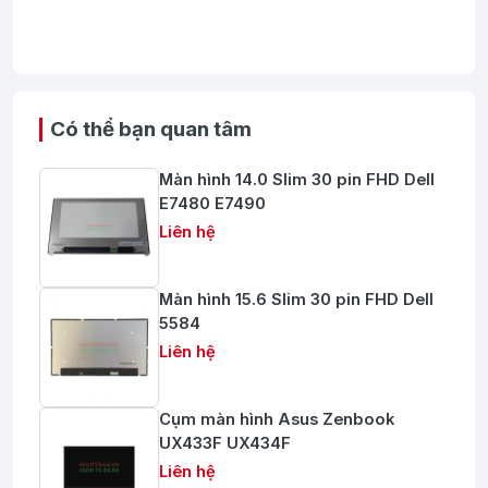
Dòng xung tối đa (Imax)
40kA
Dòng phóng danh định (In)
20kA
Mức điện áp bảo vệ (Up)
3.5kV
Thương hiệu
CHIZK
Có thể bạn quan tâm
Ứng dụng thực tế:
Màn hình 14.0 Slim 30 pin FHD Dell
E7480 E7490
Hệ thống điện mặt trời dân dụng và công nghiệp
Liên hệ
Tủ điện DC, hộp nối combiner box
Inverter năng lượng mặt trời
Màn hình 15.6 Slim 30 pin FHD Dell
5584
Bộ sạc pin, hệ thống lưu trữ điện (ESS)
Liên hệ
✅
Vì sao nên chọn CHIZK?
Cụm màn hình Asus Zenbook
Sản phẩm đạt chuẩn quốc tế về chống sét DC
UX433F UX434F
Thiết kế bền bỉ, hoạt động ổn định ngay cả trong môi
Liên hệ
trường khắc nghiệt