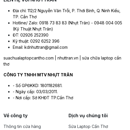
Địa chỉ: 112/2 Nguyễn Văn Trỗi, P. Thới Bình, Q. Ninh Kiều,
TP. Cần Thơ
Hotline/ Zalo: 0918 73 83 83 (Nhựt Trân) - 0948 004 005
(Kỹ Thuật Nhựt Trân)
ĐT: 02926 252390
Kỹ thuật: 0292 6252 396
Email: kdnhuttran@gmail.com
suachualaptopcantho.com | nhuttran.vn | sửa chữa laptop cần
thơ
CÔNG TY TNHH MTV NHỰT TRÂN
- Số GPĐKKD: 1801182681.
- Ngày cấp: 03/03/2011.
- Nơi cấp: Sở KHĐT TP.Cần Thơ
Về công ty
Dịch vụ chúng tôi
Thông tin cửa hàng
Sửa Laptop Cần Thơ