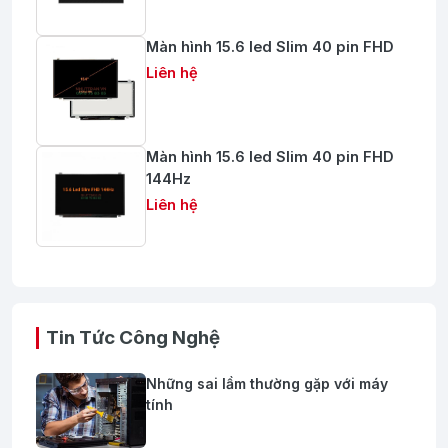
Lắp đặt nhanh chóng, chi phí đầu tư hợp lý
Màn hình 15.6 led Slim 40 pin FHD
Hỗ trợ kỹ thuật chuyên sâu – bảo hành chính hãng
Liên hệ
🌞
Bảo vệ hệ thống điện mặt trời của bạn khỏi rủi ro từ
sét và quá áp – Hãy để CHIZK 40kA 2P đồng hành cùng
Màn hình 15.6 led Slim 40 pin FHD
công trình của bạn!
144Hz
Liên hệ
Liên hệ ngay để được tư vấn và báo giá tốt
nhất!
Website:
https://nhuttran.vn/
Hotline/ Zalo: 0918 73 83 83 - ĐT: 02926 252390 (vui lòng
liên hệ vào giờ hành chính)
Tin Tức Công Nghệ
Những sai lầm thường gặp với máy
tính