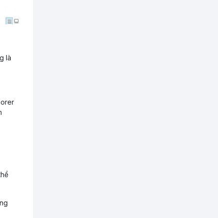
Hotline
0918 73 83 83
g là
0948 004 005
lorer
m
thể
ăng