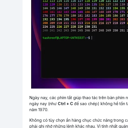
Ngày nay, các phím tắt giúp thao tác trên bàn phím 
ngày nay (như
Ctrl + C
để sao chép) không hề tồn t
năm 1970.
Không có tùy chọn ẩn hàng chục chức năng trong cá
phải ghi nhớ những lệnh khác nhau. Vì tính nhất quán