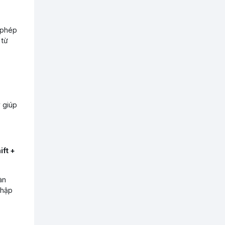
o phép
 từ
y giúp
ift +
àn
nhập