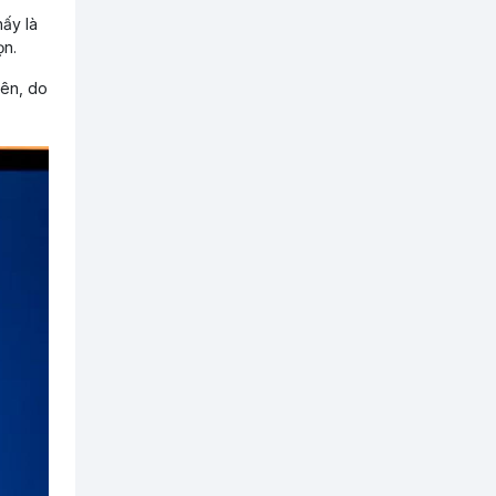
hấy là
ọn.
iên, do