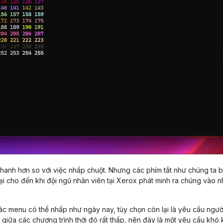
nhanh hơn so với việc nhấp chuột. Nhưng các phím tắt như chúng ta b
ại cho đến khi đội ngũ nhân viên tại Xerox phát minh ra chúng vào 
c menu có thể nhấp như ngày nay, tùy chọn còn lại là yêu cầu ngư
 giữa các chương trình thời đó rất thấp, nên đây là một yêu cầu khó 