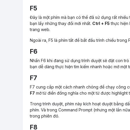
F5
Đây là một phím mà bạn có thể đã sử dụng rất nhiều t
bạn lấy những thay đổi mới nhất.
Ctrl + F5
thực hiện 
trang web.
Ngoài ra, F5 là phím tắt để bắt đầu trình chiếu tron
F6
Nhấn F6 khi đang sử dụng trình duyệt sẽ đặt con trỏ 
bạn dễ dàng thực hiện tìm kiếm nhanh hoặc mở một tr
F7
F7 cung cấp một cách nhanh chóng để chạy công cụ k
F7
mở từ điển đồng nghĩa cho một từ được highlight t
Trong trình duyệt, phím này kích hoạt duyệt bằng d
phím. Và trong Command Prompt (nhưng một lần nữa, 
trong phiên đó.
F8