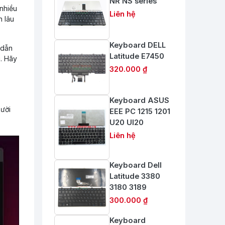
NR NS series
 nhiều
Liên hệ
n lâu
Keyboard DELL
 dẫn
Latitude E7450
. Hãy
320.000 ₫
Keyboard ASUS
gười
EEE PC 1215 1201
U20 Ul20
Liên hệ
Keyboard Dell
Latitude 3380
3180 3189
300.000 ₫
Keyboard