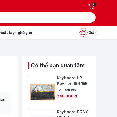
0
Giá cả hợp lý – Bảo hành rõ ràng
Có thể bạn quan tâm
Keyboard HP
Pavilion 15N 15E
15T series
240.000 ₫
hiểu
Keyboard SONY