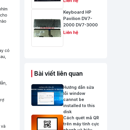
Liên hệ
phím
Keyboard HP
 cho
Pavilion DV7-
 nào
2000 DV7-3000
Liên hệ
ay có
hau,
Bài viết liên quan
dẫn,
Hướng dẫn sửa
lỗi window
cannot be
trợ
installed to this
disk
Cách quét mã QR
trên máy tính cực
 và
nhanh và hiệu