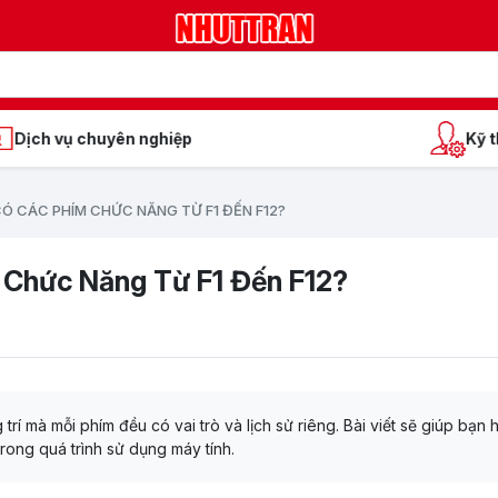
Kỹ thuật tay nghề giỏi
CÓ CÁC PHÍM CHỨC NĂNG TỪ F1 ĐẾN F12?
 Chức Năng Từ F1 Đến F12?
rí mà mỗi phím đều có vai trò và lịch sử riêng. Bài viết sẽ giúp bạn 
trong quá trình sử dụng máy tính.