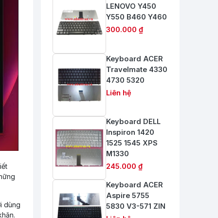
LENOVO Y450
Y550 B460 Y460
300.000 ₫
Keyboard ACER
Travelmate 4330
4730 5320
Liên hệ
Keyboard DELL
Inspiron 1420
1525 1545 XPS
M1330
iết
245.000 ₫
những
Keyboard ACER
Aspire 5755
ời dùng
5830 V3-571 ZIN
khăn.