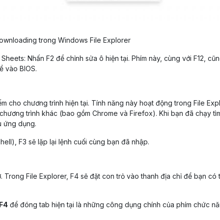
Downloading trong Windows File Explorer
heets: Nhấn F2 để chỉnh sửa ô hiện tại. Phím này, cùng với F12, cũn
ể vào BIOS.
ếm cho chương trình hiện tại. Tính năng này hoạt động trong File Exp
 chương trình khác (bao gồm Chrome và Firefox). Khi bạn đã chạy tì
u ứng dụng.
), F3 sẽ lặp lại lệnh cuối cùng bạn đã nhập.
. Trong File Explorer, F4 sẽ đặt con trỏ vào thanh địa chỉ để bạn có 
 F4
để đóng tab hiện tại là những công dụng chính của phím chức n