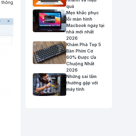
y thông
quả
Mẹo khắc phục
lỗi màn hình
Macbook ngay tại
nhà mới nhất
2026
Khám Phá Top 5
Bàn Phím Cơ
60% Được Ưa
Chuộng Nhất
2026
Những sai lầm
thường gặp với
máy tính
Đăng nhập
Đăng ký
0
Giỏ hàng