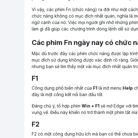
Vì vậy, các phím Fn (chức năng) ra đời như một các
chức năng không có mục đích nhất quán, nghĩa là mỗ
ngữ cảnh của nó. Việc mọi người ghi nhớ những phím
làm gì đã giúp các chương trình dòng lệnh dễ sử dụn
Các phím Fn ngày nay có chức n
Mặc dù trước đây các phím chức năng được lập trìn
mục đích sử dụng không được xác định rõ ràng. Giố
nhưng bạn sẽ tìm thấy một vài mục đích nhất quán t
F1
Công dụng phổ biến nhất của
F1
là mở menu
Help
ch
đây là một cổng kết nối ban đầu tốt.
Đáng chú ý, tổ hợp phím
Win + F1
sẽ mở Edge với tìm
vụng về. Điều này khiến nó trở thành một phím tắt 
F2
F2 có một công dụng hữu ích mà bạn có thể chưa biết: