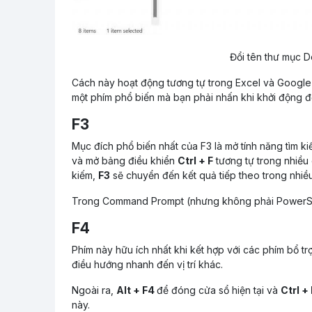
Đổi tên thư mục 
Cách này hoạt động tương tự trong Excel và Google S
một phím phổ biến mà bạn phải nhấn khi khởi động đ
F3
Mục đích phổ biến nhất của F3 là mở tính năng tìm ki
và mở bảng điều khiển
Ctrl + F
tương tự trong nhiều
kiếm,
F3
sẽ chuyển đến kết quả tiếp theo trong nhiề
Trong Command Prompt (nhưng không phải PowerShell
F4
Phím này hữu ích nhất khi kết hợp với các phím bổ trợ
điều hướng nhanh đến vị trí khác.
Ngoài ra,
Alt + F4
để đóng cửa sổ hiện tại và
Ctrl +
này.