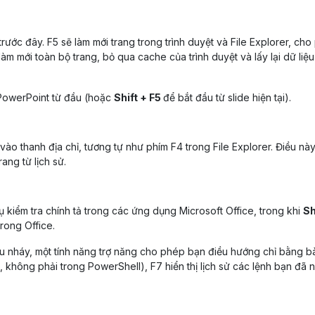
rước đây. F5 sẽ làm mới trang trong trình duyệt và File Explorer, ch
làm mới toàn bộ trang, bỏ qua cache của trình duyệt và lấy lại dữ liệu
g PowerPoint từ đầu (hoặc
Shift + F5
để bắt đầu từ slide hiện tại).
vào thanh địa chỉ, tương tự như phím F4 trong File Explorer. Điều nà
ang từ lịch sử.
iểm tra chính tả trong các ứng dụng Microsoft Office, trong khi
Sh
rong Office.
ấu nháy, một tính năng trợ năng cho phép bạn điều hướng chỉ bằng b
không phải trong PowerShell), F7 hiển thị lịch sử các lệnh bạn đã 