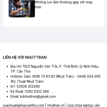
Những sai lầm thường gặp với máy
tính
LIÊN HỆ VỚI NHUTTRAN
Địa chỉ: 112/2 Nguyễn Văn Trỗi, P. Thới Bình, Q. Ninh Kiều,
TP. Cần Thơ
Hotline/ Zalo: 0918 73 83 83 (Nhựt Trân) - 0948 004 005
(Kỹ Thuật Nhựt Trân)
ĐT: 02926 252390
Kỹ thuật: 0292 6252 396
Email: kdnhuttran@gmail.com
suachualaptopcantho.com | nhuttran.vn | sửa chữa laptop cần