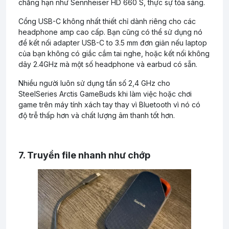
chẳng hạn như Sennheiser HD 660 S, thực sự tỏa sáng.
Cổng USB-C không nhất thiết chỉ dành riêng cho các
headphone amp cao cấp. Bạn cũng có thể sử dụng nó
để kết nối adapter USB-C to 3.5 mm đơn giản nếu laptop
của bạn không có giắc cắm tai nghe, hoặc kết nối không
dây 2.4GHz mà một số headphone và earbud có sẵn.
Nhiều người luôn sử dụng tần số 2,4 GHz cho
SteelSeries Arctis GameBuds khi làm việc hoặc chơi
game trên máy tính xách tay thay vì Bluetooth vì nó có
độ trễ thấp hơn và chất lượng âm thanh tốt hơn.
7. Truyền file nhanh như chớp