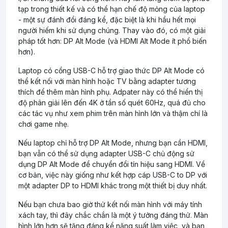
tạp trong thiết kế và có thể hạn chế độ mỏng của laptop
- một sự đánh đổi đáng kể, đặc biệt là khi hầu hết mọi
người hiếm khi sử dụng chúng. Thay vào đó, có một giải
pháp tốt hơn: DP Alt Mode (và HDMI Alt Mode ít phổ biến
hơn).
Laptop có cổng USB-C hỗ trợ giao thức DP Alt Mode có
thể kết nối với màn hình hoặc TV bằng adapter tương
thích để thêm màn hình phụ. Adpater này có thể hiển thị
độ phân giải lên đến 4K ở tần số quét 60Hz, quá đủ cho
các tác vụ như xem phim trên màn hình lớn và thậm chí là
chơi game nhẹ.
Nếu laptop chỉ hỗ trợ DP Alt Mode, nhưng bạn cần HDMI,
bạn vẫn có thể sử dụng adapter USB-C chủ động sử
dụng DP Alt Mode để chuyển đổi tín hiệu sang HDMI. Về
cơ bản, việc này giống như kết hợp cáp USB-C to DP với
một adapter DP to HDMI khác trong một thiết bị duy nhất.
Nếu bạn chưa bao giờ thử kết nối màn hình với máy tính
xách tay, thì đây chắc chắn là một ý tưởng đáng thử. Màn
hình lớn hơn sẽ tăng đáng kể năng suất làm việc, và bạn