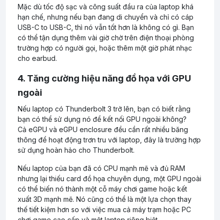
Mặc dù tốc độ sạc và công suất đầu ra của laptop khá
hạn chế, nhưng nếu bạn đang di chuyển và chỉ có cáp
USB-C to USB-C, thì nó vẫn tốt hơn là không có gì. Bạn
có thể tận dụng thêm vài giờ chờ trên điện thoại phòng
trường hợp có người gọi, hoặc thêm một giờ phát nhạc
cho earbud.
4. Tăng cường hiệu năng đồ họa với GPU
ngoài
Nếu laptop có Thunderbolt 3 trở lên, bạn có biết rằng
bạn có thể sử dụng nó để kết nối GPU ngoài không?
Cả eGPU và eGPU enclosure đều cần rất nhiều băng
thông để hoạt động trơn tru với laptop, đây là trường hợp
sử dụng hoàn hảo cho Thunderbolt.
Nếu laptop của bạn đã có CPU mạnh mẽ và đủ RAM
nhưng lại thiếu card đồ họa chuyên dụng, một GPU ngoài
có thể biến nó thành một cỗ máy chơi game hoặc kết
xuất 3D mạnh mẽ. Nó cũng có thể là một lựa chọn thay
thế tiết kiệm hơn so với việc mua cả máy trạm hoặc PC
chơi game cao cấp và một laptop riêng biệt.