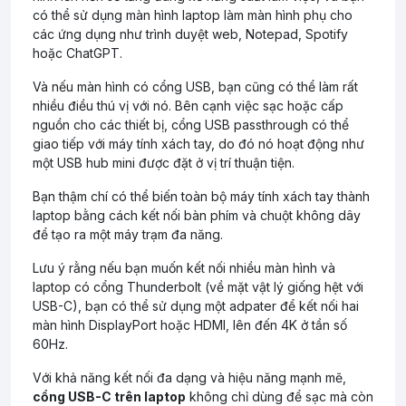
có thể sử dụng màn hình laptop làm màn hình phụ cho
các ứng dụng như trình duyệt web, Notepad, Spotify
hoặc ChatGPT.
Và nếu màn hình có cổng USB, bạn cũng có thể làm rất
nhiều điều thú vị với nó. Bên cạnh việc sạc hoặc cấp
nguồn cho các thiết bị, cổng USB passthrough có thể
giao tiếp với máy tính xách tay, do đó nó hoạt động như
một USB hub mini được đặt ở vị trí thuận tiện.
Bạn thậm chí có thể biến toàn bộ máy tính xách tay thành
laptop bằng cách kết nối bàn phím và chuột không dây
để tạo ra một máy trạm đa năng.
Lưu ý rằng nếu bạn muốn kết nối nhiều màn hình và
laptop có cổng Thunderbolt (về mặt vật lý giống hệt với
USB-C), bạn có thể sử dụng một adpater để kết nối hai
màn hình DisplayPort hoặc HDMI, lên đến 4K ở tần số
60Hz.
Với khả năng kết nối đa dạng và hiệu năng mạnh mẽ,
cổng USB-C trên laptop
không chỉ dùng để sạc mà còn