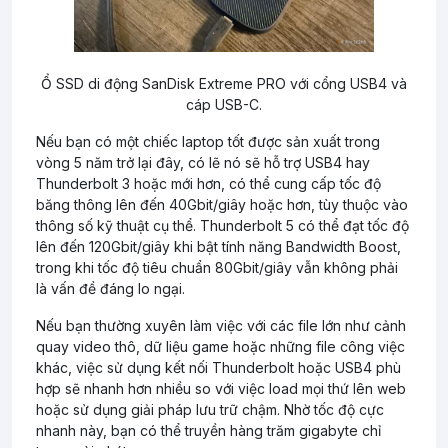
Ổ SSD di động SanDisk Extreme PRO với cổng USB4 và
cáp USB-C.
Nếu bạn có một chiếc laptop tốt được sản xuất trong
vòng 5 năm trở lại đây, có lẽ nó sẽ hỗ trợ USB4 hay
Thunderbolt 3 hoặc mới hơn, có thể cung cấp tốc độ
băng thông lên đến 40Gbit/giây hoặc hơn, tùy thuộc vào
thông số kỹ thuật cụ thể. Thunderbolt 5 có thể đạt tốc độ
lên đến 120Gbit/giây khi bật tính năng Bandwidth Boost,
trong khi tốc độ tiêu chuẩn 80Gbit/giây vẫn không phải
là vấn đề đáng lo ngại.
Nếu bạn thường xuyên làm việc với các file lớn như cảnh
quay video thô, dữ liệu game hoặc những file công việc
khác, việc sử dụng kết nối Thunderbolt hoặc USB4 phù
hợp sẽ nhanh hơn nhiều so với việc load mọi thứ lên web
hoặc sử dụng giải pháp lưu trữ chậm. Nhờ tốc độ cực
nhanh này, bạn có thể truyền hàng trăm gigabyte chỉ