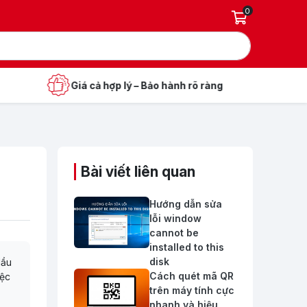
0
Giá cả hợp lý – Bảo hành rõ ràng
Bài viết liên quan
Hướng dẫn sửa
lỗi window
cannot be
installed to this
disk
Hầu
Cách quét mã QR
iệc
trên máy tính cực
nhanh và hiệu