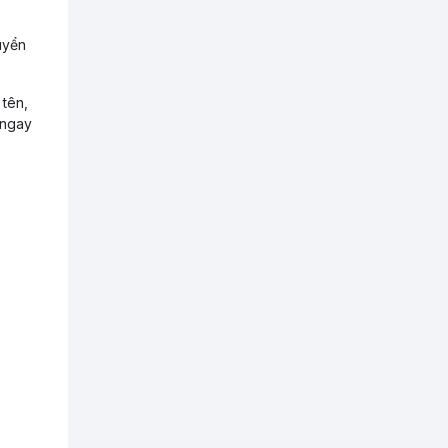
Hotline
uyển
0918 73 83 83
 tên,
 ngay
0948 004 005