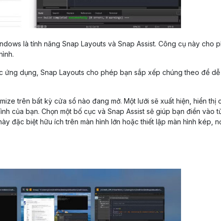
indows là tính năng Snap Layouts và Snap Assist. Công cụ này cho 
hình.
u hoặc ứng dụng, Snap Layouts cho phép bạn sắp xếp chúng theo để d
ize trên bất kỳ cửa sổ nào đang mở. Một lưới sẽ xuất hiện, hiển thị 
hình của bạn. Chọn một bố cục và Snap Assist sẽ giúp bạn điền vào 
 đặc biệt hữu ích trên màn hình lớn hoặc thiết lập màn hình kép, n