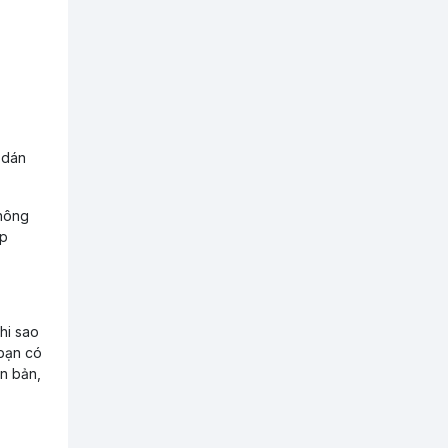
 dán
Không
ập
hi sao
 bạn có
ăn bản,