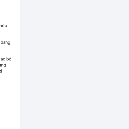
phép
ễ dàng
các bố
từng
ơi