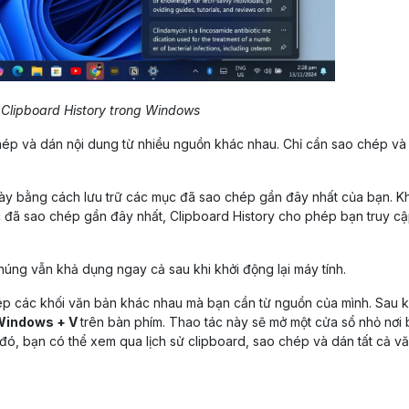
Clipboard History trong Windows
chép và dán nội dung từ nhiều nguồn khác nhau. Chỉ cần sao chép và
này bằng cách lưu trữ các mục đã sao chép gần đây nhất của bạn. 
ục đã sao chép gần đây nhất, Clipboard History cho phép bạn truy c
ng vẫn khả dụng ngay cả sau khi khởi động lại máy tính.
p các khối văn bản khác nhau mà bạn cần từ nguồn của mình. Sau k
Windows + V
trên bàn phím. Thao tác này sẽ mở một cửa sổ nhỏ nơi
đó, bạn có thể xem qua lịch sử clipboard, sao chép và dán tất cả v