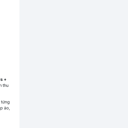
s +
h thu
 từng
op ảo,