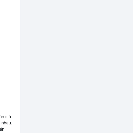
Đăng nhập
Đăng ký
 án mà
0
 nhau.
Giỏ hàng
 án